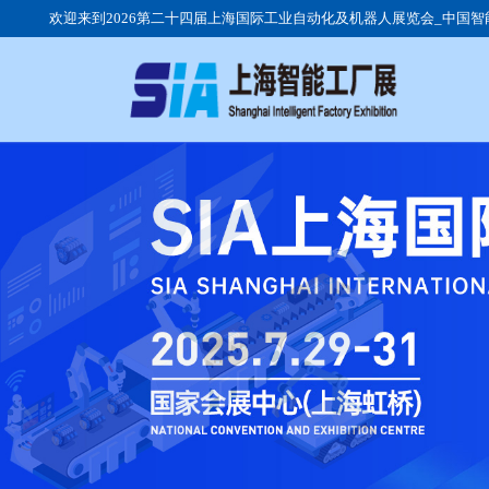
欢迎来到2026第二十四届上海国际工业自动化及机器人展览会_中国
展会介绍
公司动态
参观时间
展品范围
行业动态
观众群体
日程安排
展馆交通
参展流程
我要参观
我要参展
团体观众
现场回顾
往届展商