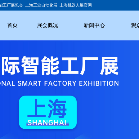
智能工厂展览会_上海工业自动化展_上海机器人展官网
首页
展会概况
新闻中心
观
介绍
动态
时间
范围
动态
群体
安排
交通
流程
参观
参展
观众
回顾
展商