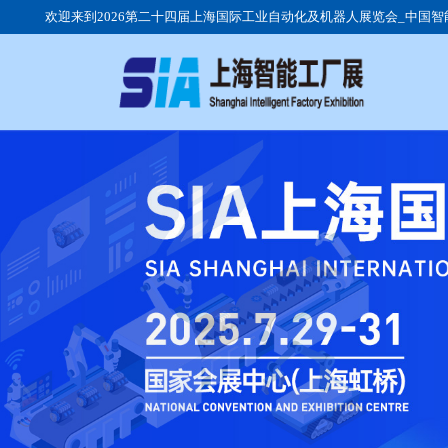
欢迎来到2026第二十四届上海国际工业自动化及机器人展览会_中国
展会
公司
参观
展品
行业
观众
日程
展馆
参展
我要
我要
团体
现场
往届