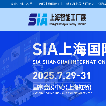
欢迎来到2026第二十四届上海国际工业自动化及机器人展览会_中国
展会介绍
公司动态
参观时间
展品范围
行业动态
观众群体
日程安排
展馆交通
参展流程
我要参观
我要参展
团体观众
现场回顾
往届展商